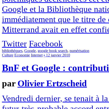
Google et la Bibliothèque nat
immédiatement que le titre de 
Mitterrand avait en effet confié 
Twitter
Facebook
bibliothèques
,
Google
,
google book search
,
numérisation
Culture
Economie
Internet
• 12 janvier 2010
BnF et Google : contribut
par
Olivier Ertzscheid
Vendredi dernier, se tenait à 
futur-très-probable accord entr