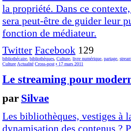
la propriété. Dans ce contexte,
sera peut-être de guider leur 
fonction de médiateur.
Twitter
Facebook
129
bibliothécaire
,
bibliothèques
,
Culture
,
livre numérique
,
partage
,
strea
Culture
Actualité
Cross-post
• 17 mars 2011
Le streaming pour moderni
par
Silvae
Les bibliothèques, vestiges à 
dynamisation des contenus ? Pas 