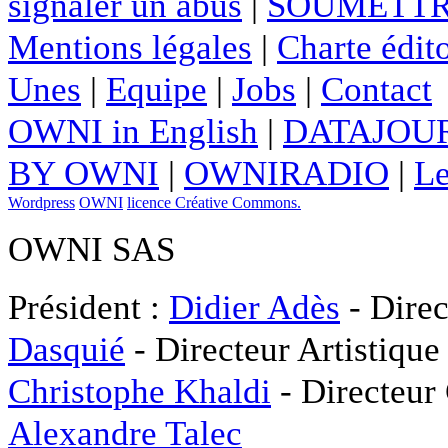
signaler un abus
|
SOUMETTR
Mentions légales
|
Charte édito
Unes
|
Equipe
|
Jobs
|
Contact
OWNI in English
|
DATAJOUR
BY OWNI
|
OWNIRADIO
|
Le
Wordpress
OWNI
licence Créative Commons.
OWNI SAS
Président :
Didier Adès
- Direc
Dasquié
- Directeur Artistique
Christophe Khaldi
- Directeur
Alexandre Talec