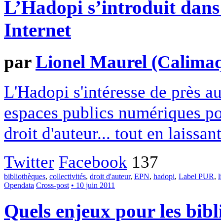
L’Hadopi s’introduit dans 
Internet
par
Lionel Maurel (Calima
L'Hadopi s'intéresse de près aux
espaces publics numériques pou
droit d'auteur... tout en laissan
Twitter
Facebook
137
bibliothèques
,
collectivités
,
droit d'auteur
,
EPN
,
hadopi
,
Label PUR
,
l
Opendata
Cross-post
• 10 juin 2011
Quels enjeux pour les bibl