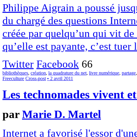
Philippe Aigrain a poussé jusq
du chargé des questions Inter
créée par quelqu’un qui vit de 
qu’elle est payante, c’est tuer 
Twitter
Facebook
66
bibliothèques
,
création
,
la quadrature du net
,
livre numérique
,
partage
Freeculture
Cross-post
• 2 avril 2011
Les technomades vivent et 
par
Marie D. Martel
Internet a favorisé l'essor d'u