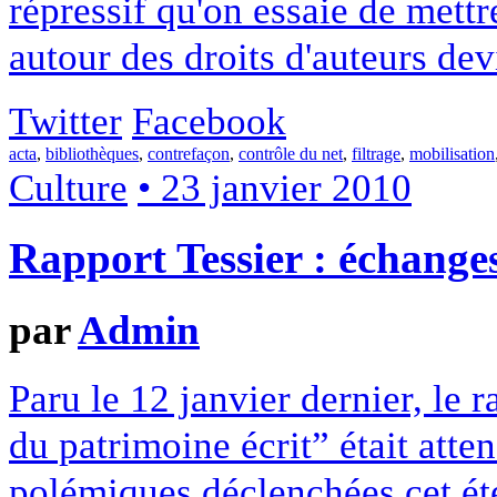
répressif qu'on essaie de mettr
autour des droits d'auteurs de
Twitter
Facebook
acta
,
bibliothèques
,
contrefaçon
,
contrôle du net
,
filtrage
,
mobilisation
Culture
• 23 janvier 2010
Rapport Tessier : échange
par
Admin
Paru le 12 janvier dernier, le 
du patrimoine écrit” était att
polémiques déclenchées cet ét