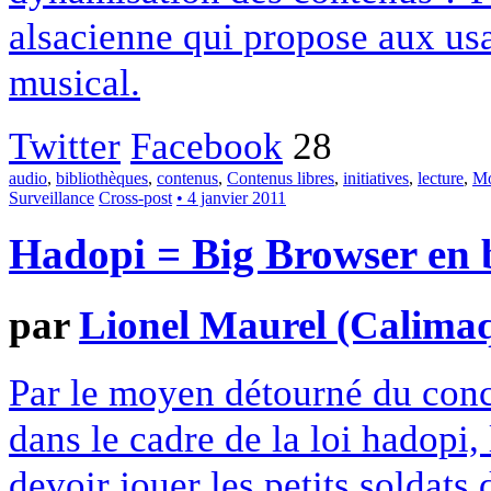
alsacienne qui propose aux usa
musical.
Twitter
Facebook
28
audio
,
bibliothèques
,
contenus
,
Contenus libres
,
initiatives
,
lecture
,
Mo
Surveillance
Cross-post
• 4 janvier 2011
Hadopi = Big Browser en b
par
Lionel Maurel (Calima
Par le moyen détourné du conc
dans le cadre de la loi hadopi,
devoir jouer les petits soldats