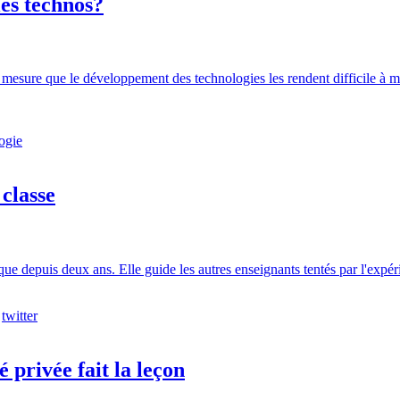
les technos?
esure que le développement des technologies les rendent difficile à maî
ogie
 classe
ue depuis deux ans. Elle guide les autres enseignants tentés par l'expér
,
twitter
privée fait la leçon