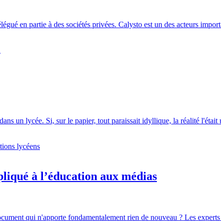
élégué en partie à des sociétés privées. Calysto est un des acteurs importa
n
s un lycée. Si, sur le papier, tout paraissait idyllique, la réalité l'étai
tions lycéens
ppliqué à l’éducation aux médias
document qui n'apporte fondamentalement rien de nouveau ? Les experts so