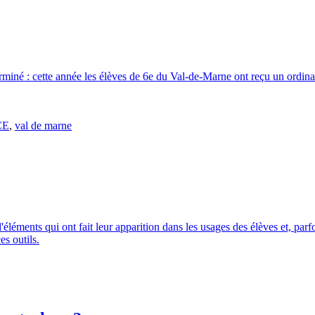
miné : cette année les élèves de 6e du Val-de-Marne ont reçu un ordinateu
CE
,
val de marne
'éléments qui ont fait leur apparition dans les usages des élèves et, parfo
s outils.