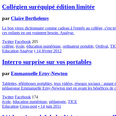
Collégien suréquipé édition limitée
par
Claire Berthelemy
Le bon vieux dictionnaire comme cadeau à l'entrée au collège, c'est ter
ces enfants en ont vraiment besoin. Analyse.
Twitter
Facebook
205
collège
,
école
,
éducation numérique
,
ordinateur portable
,
Ordival
,
TI
Education
Analyse
• 14 février 2012
Interro surprise sur vos portables
par
Emmanuelle Erny-Newton
Tablettes, téléphones portables, jeux vidéos, réseaux sociaux : autant d
pédagogue Emmanuelle Erny-Newton met en avant les bénéfices de ce
Twitter
Facebook
174
école
,
éducation numérique
,
pédagogie
,
TICE
Education
Cross-post
• 14 juin 2011