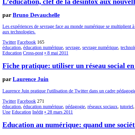
L’éducation, clef de la désintox aux nouvel
par
Bruno Devauchelle
Les expériences de sevrage face au monde numérique se multiplient à m
aux technologies.
Twitter
Facebook
165
éducation
,
éducation numérique
,
sevrage
,
sevrage numérique
,
technol
Education
Cross-post
• 8 mai 2011
Fiche pratique: utiliser un réseau social en
par
Laurence Juin
Laurence Juin pratique l'utilisation de Twitter dans un cadre pédagogiq
Twitter
Facebook
271
éducation
,
éducation numérique
,
pédagogie
,
réseaux sociaux
,
tutoriel
Une
Education
Inédit
• 28 mars 2011
Education au numérique: quand une société 