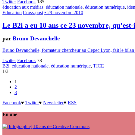
Twitter
Facebook
185
éducation aux médias
,
éducation nationale
,
éducation numérique
,
iden
Education
Cross-post
• 29 novembre 2010
Le B2i a eu 10 ans ce 23 novembre, qu’est-
par
Bruno Devauchelle
Bruno Devauchelle, formateur-chercheur au Cepec Lyon, fait le bilan du
Twitter
Facebook
78
B2i
,
éducation nationale
,
éducation numérique
,
TICE
1/3
1
2
3
Facebook
♥
Twitter
♥
Newsletter
♥
RSS
En une