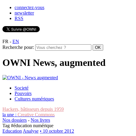
connectez-vous
newsletter
RSS
FR
-
EN
Recherche pour:
OWNI News, augmented
Societé
Pouvoirs
Cultures numériques
Hackers, bâtisseurs depuis 1959
la une :
Creative Commons
Nos dossiers
-
Nos livres
Tag #
éducation numérique
Education
Analyse
• 10 octobre 2012