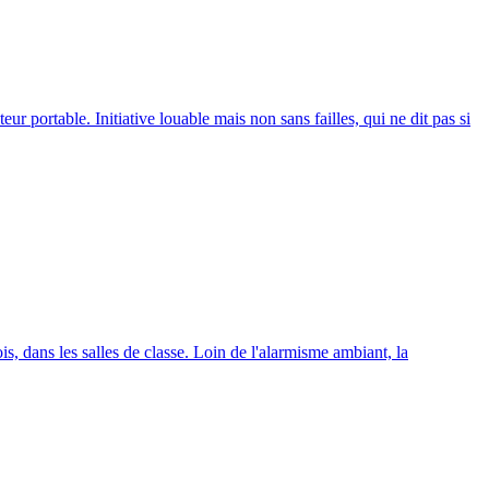
r portable. Initiative louable mais non sans failles, qui ne dit pas si
is, dans les salles de classe. Loin de l'alarmisme ambiant, la