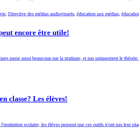
vie
,
Directive des médias audiovisuels
,
éducation aux médias
,
éducatio
ut encore être utile!
ues passe aussi beaucoup par la pratique, et pas uniquement le théorie.
en classe? Les élèves!
institution scolaire, les élèves pensent que ces outils n'ont pas leur pla