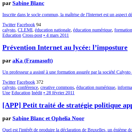
par
Sabine Blanc
Inscrite dans le socle commun, la maîtrise de l'Internet est un aspect d
Twitter
Facebook
94
calysto
,
CLEMI
,
éducation nationale
,
éducation numérique
,
formatio
Education
Cross-post
• 4 mars 2011
Prévention Internet au lycée: l’imposture
par
aKa (Framasoft)
Un professeur a assisté à une formation assurée par la société Calysto dan
Twitter
Facebook
372
calysto
,
conférence
,
creative commons
,
éducation numérique
,
informa
Une
Education
Inédit
• 28 février 2011
[APP] Petit traité de stratégie politique a
par
Sabine Blanc et Ophelia Noor
Quel est l'intérêt de produire la déclaration de Bruxelles, un énième 