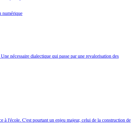
n numérique
 Une nécessaire dialectique qui passe par une revalorisation des
ce à l'école. C'est pourtant un enjeu majeur, celui de la construction de