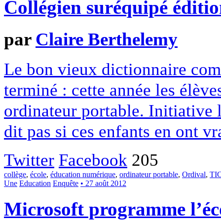
Collégien suréquipé éditio
par
Claire Berthelemy
Le bon vieux dictionnaire comm
terminé : cette année les élèv
ordinateur portable. Initiative
dit pas si ces enfants en ont v
Twitter
Facebook
205
collège
,
école
,
éducation numérique
,
ordinateur portable
,
Ordival
,
TI
Une
Education
Enquête
• 27 août 2012
Microsoft programme l’éc