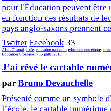
pour l'Éducation peuvent être u
en fonction des résultats de leu
pays anglo-saxons prennent c
Twitter
Facebook
33
Alain Chaptal
,
école
,
éducation nationale
,
éducation numérique
,
états
Education
Cross-post
• 15 juillet 2010
J’ai rêvé le cartable numé
par
Bruno Devauchelle
Présenté comme un symbole d'
l’école, le cartable numérique 