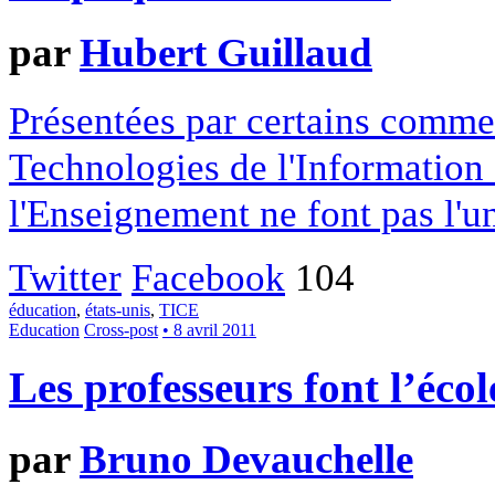
par
Hubert Guillaud
Présentées par certains comme 
Technologies de l'Information
l'Enseignement ne font pas l'
Twitter
Facebook
104
éducation
,
états-unis
,
TICE
Education
Cross-post
• 8 avril 2011
Les professeurs font l’éco
par
Bruno Devauchelle