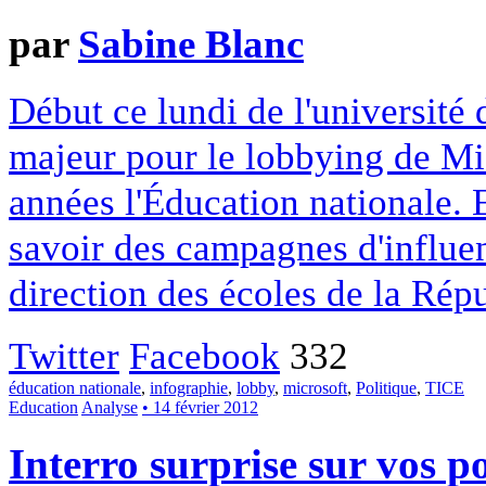
par
Sabine Blanc
Début ce lundi de l'université
majeur pour le lobbying de Mic
années l'Éducation nationale. 
savoir des campagnes d'influe
direction des écoles de la Rép
Twitter
Facebook
332
éducation nationale
,
infographie
,
lobby
,
microsoft
,
Politique
,
TICE
Education
Analyse
• 14 février 2012
Interro surprise sur vos p