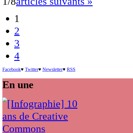
1/8
articles suivants »
1
2
3
4
Facebook
♥
Twitter
♥
Newsletter
♥
RSS
En une