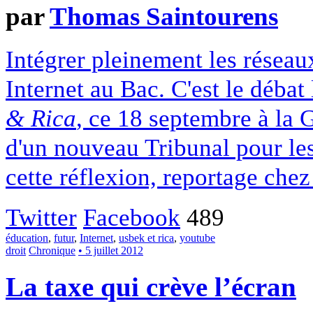
par
Thomas Saintourens
Intégrer pleinement les réseaux
Internet au Bac. C'est le débat
& Rica
, ce 18 septembre à la G
d'un nouveau Tribunal pour les
cette réflexion, reportage chez
Twitter
Facebook
489
éducation
,
futur
,
Internet
,
usbek et rica
,
youtube
droit
Chronique
• 5 juillet 2012
La taxe qui crève l’écran