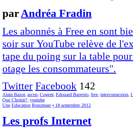
par
Andréa Fradin
Les abonnés à Free en sont bie
soir sur YouTube relève de l'e
tape du poing sur la table pour
otage les consommateurs".
Twitter
Facebook
142
Alain Bazot
,
arcep
,
Cogent
,
Edouard Barreiro
,
free
,
interconnexion
,
L
Que Choisir?
,
youtube
Une
Education
Reportage
• 18 septembre 2012
Les profs Internet