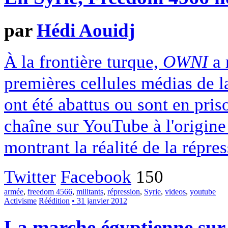
par
Hédi Aouidj
À la frontière turque,
OWNI
a 
premières cellules médias de l
ont été abattus ou sont en pris
chaîne sur YouTube à l'origine
montrant la réalité de la répre
Twitter
Facebook
150
armée
,
freedom 4566
,
militants
,
répression
,
Syrie
,
videos
,
youtube
Activisme
Réédition
• 31 janvier 2012
La marche égyptienne su