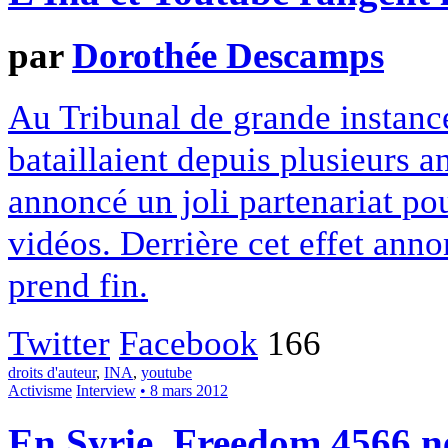
par
Dorothée Descamps
Au Tribunal de grande instance
bataillaient depuis plusieurs a
annoncé un joli partenariat po
vidéos. Derrière cet effet ann
prend fin.
Twitter
Facebook
166
droits d'auteur
,
INA
,
youtube
Activisme
Interview
• 8 mars 2012
En Syrie, Freedom 4566 n