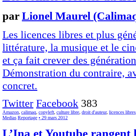
par
Lionel Maurel (Calima
Les licences libres et plus gén
littérature, la musique et le c
et ça fait crever des génératio
Démonstration du contraire, ave
concret.
Twitter
Facebook
383
Amazon
,
calimaq
,
copyleft
,
culture libre
,
droit d'auteur
,
licences libres
Medias
Reportage
• 29 mars 2012
L’Ina et Youtube rangent l