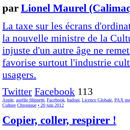
par
Lionel Maurel (Calima
La taxe sur les écrans d'ordina
la nouvelle ministre de la Cult
injuste d'un autre âge ne remet
favorise surtout l'industrie cult
usagers.
Twitter
Facebook
113
Apple
,
aurélie filippetti
,
Facebook
,
hadopi
,
Licence Globale
,
PAX nu
Culture
Chronique
• 20 juin 2012
Copier, coller, respirer !