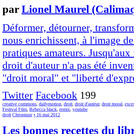
par
Lionel Maurel (Calima
Déformer, détourner, transform
nous enrichissent, à l'image de
pratiques amateurs. Jusqu'aux f
droit d'auteur n'a pas été inve
"droit moral" et "liberté d'exp
Twitter
Facebook
199
creative commons
,
dailymotion
,
droit
,
droit d'auteur
,
droit moral
,
excep
Festival Film
,
Rebecca black
,
remix
,
youtube
droit
Chronique
• 16 mai 2012
Les bonnes recettes du lib