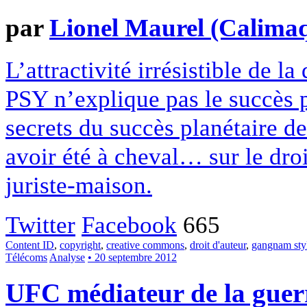
par
Lionel Maurel (Calima
L’attractivité irrésistible de 
PSY n’explique pas le succès 
secrets du succès planétaire d
avoir été à cheval… sur le droi
juriste-maison.
Twitter
Facebook
665
Content ID
,
copyright
,
creative commons
,
droit d'auteur
,
gangnam sty
Télécoms
Analyse
• 20 septembre 2012
UFC médiateur de la guer